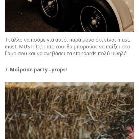
Τι άλλο να πούμε για αυτό, παρά μόνο ότι είναι must,
must, MUST! Ό,τι πιο cool θα μπορούσε να παίξει στο
Γάμο σου και να ανεβάσει τα standards πολύ υψηλά.
7. Μοίρασε party –props!