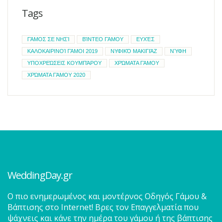
Tags
ΓΆΜΟΣ ΣΕ ΝΗΣΊ
ΒΊΝΤΕΟ ΓΆΜΟΥ
ΕΥΧΈΣ
ΚΑΛΟΚΑΙΡΙΝΟΊ ΓΆΜΟΙ 2019
ΝΥΦΙΚΌ ΜΑΚΙΓΙΆΖ
ΝΎΦΗ
ΥΠΟΧΡΕΏΣΕΙΣ ΚΟΥΜΠΆΡΟΥ
ΧΡΏΜΑΤΑ ΓΆΜΟΥ
ΧΡΏΜΑΤΑ ΓΆΜΟΥ 2020
WeddingDay.gr
O πιο ενημερωμένος και μοντέρνος Οδηγός Γάμου &
Βάπτισης στο Internet! Βρες τον Επαγγελματία που
ψάχνεις και κάνε την ημέρα του γάμου ή της βάπτισης