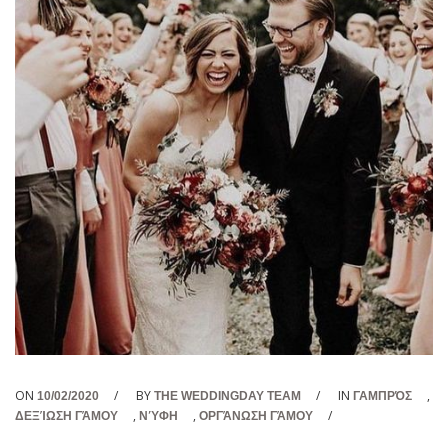
ON
/
BY
/
IN
,
10/02/2020
THE WEDDINGDAY TEAM
ΓΑΜΠΡΌΣ
,
,
/
ΔΕΞΊΩΣΗ ΓΆΜΟΥ
ΝΎΦΗ
ΟΡΓΆΝΩΣΗ ΓΆΜΟΥ