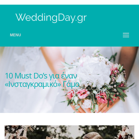
MENU
10 Must Do’s για έναν
«Ινσταγκραμικό» Γάμο