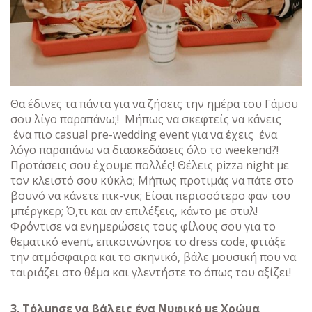
Θα έδινες τα πάντα για να ζήσεις την ημέρα του Γάμου
σου λίγο παραπάνω;! Μήπως να σκεφτείς να κάνεις
ένα πιο casual pre-wedding event για να έχεις ένα
λόγο παραπάνω να διασκεδάσεις όλο το weekend?!
Προτάσεις σου έχουμε πολλές! Θέλεις pizza night με
τον κλειστό σου κύκλο; Μήπως προτιμάς να πάτε στο
βουνό να κάνετε πικ-νικ; Είσαι περισσότερο φαν του
μπέργκερ; Ό,τι και αν επιλέξεις, κάντο με στυλ!
Φρόντισε να ενημερώσεις τους φίλους σου για το
θεματικό event, επικοινώνησε το dress code, φτιάξε
την ατμόσφαιρα και το σκηνικό, βάλε μουσική που να
ταιριάζει στο θέμα και γλεντήστε το όπως του αξίζει!
3. Τόλμησε να βάλεις ένα Νυφικό με Χρώμα