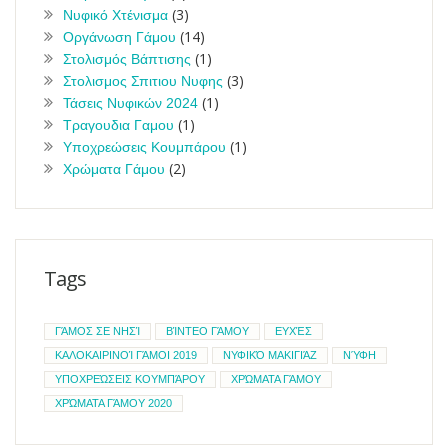
(3)
Νυφικό Χτένισμα
(14)
Οργάνωση Γάμου
(1)
Στολισμός Βάπτισης
(3)
Στολισμος Σπιτιου Νυφης
(1)
Τάσεις Νυφικών 2024
(1)
Τραγουδια Γαμου
(1)
Υποχρεώσεις Κουμπάρου
(2)
Χρώματα Γάμου
Tags
ΓΆΜΟΣ ΣΕ ΝΗΣΊ
ΒΊΝΤΕΟ ΓΆΜΟΥ
ΕΥΧΈΣ
ΚΑΛΟΚΑΙΡΙΝΟΊ ΓΆΜΟΙ 2019
ΝΥΦΙΚΌ ΜΑΚΙΓΙΆΖ
ΝΎΦΗ
ΥΠΟΧΡΕΏΣΕΙΣ ΚΟΥΜΠΆΡΟΥ
ΧΡΏΜΑΤΑ ΓΆΜΟΥ
ΧΡΏΜΑΤΑ ΓΆΜΟΥ 2020