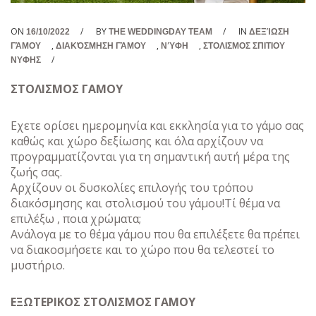
ON
/
BY
/
IN
16/10/2022
THE WEDDINGDAY TEAM
ΔΕΞΊΩΣΗ
,
,
,
ΓΆΜΟΥ
ΔΙΑΚΌΣΜΗΣΗ ΓΆΜΟΥ
ΝΎΦΗ
ΣΤΟΛΙΣΜΟΣ ΣΠΙΤΙΟΥ
/
ΝΥΦΗΣ
ΣΤΟΛΙΣΜΟΣ ΓΑΜΟΥ
Εχετε ορίσει ημερομηνία και εκκλησία για το γάμο σας
καθώς και χώρο δεξίωσης και όλα αρχίζουν να
προγραμματίζονται για τη σημαντική αυτή μέρα της
ζωής σας.
Αρχίζουν οι δυσκολίες επιλογής του τρόπου
διακόσμησης και στολισμού του γάμου!Τί θέμα να
επιλέξω , ποια χρώματα;
Ανάλογα με το θέμα γάμου που θα επιλέξετε θα πρέπει
να διακοσμήσετε και το χώρο που θα τελεστεί το
μυστήριο.
ΕΞΩΤΕΡΙΚΟΣ ΣΤΟΛΙΣΜΟΣ ΓΑΜΟΥ